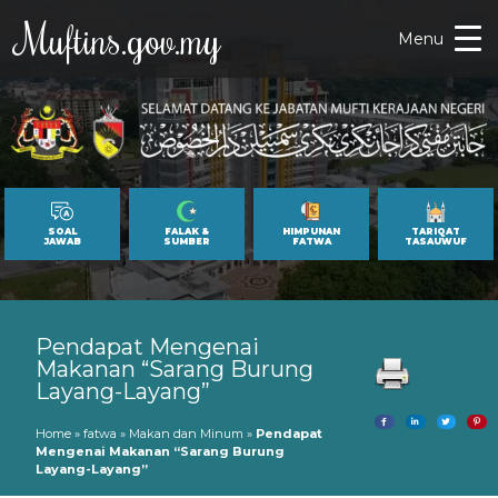
Muftins.gov.my
Menu
SOAL
FALAK &
HIMPUNAN
TARIQAT
JAWAB
SUMBER
FATWA
TASAUWUF
Pendapat Mengenai
Makanan “Sarang Burung
Layang-Layang”
Home
»
fatwa
»
Makan dan Minum
»
Pendapat
Mengenai Makanan “Sarang Burung
Layang-Layang”