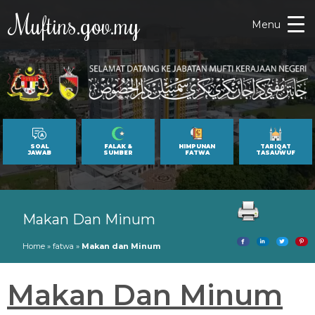
Muftins.gov.my
Menu
SOAL
FALAK &
HIMPUNAN
TARIQAT
JAWAB
SUMBER
FATWA
TASAUWUF
Makan Dan Minum
Home
»
fatwa
»
Makan dan Minum
Makan Dan Minum