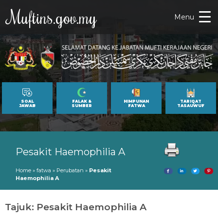
Muftins.gov.my
Menu
SOAL
FALAK &
HIMPUNAN
TARIQAT
JAWAB
SUMBER
FATWA
TASAUWUF
Pesakit Haemophilia A
Home
»
fatwa
»
Perubatan
»
Pesakit
Haemophilia A
Tajuk: Pesakit Haemophilia A