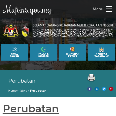
Muftins.gov.my
Menu
SOAL
FALAK &
HIMPUNAN
TARIQAT
JAWAB
SUMBER
FATWA
TASAUWUF
Perubatan
Home
»
fatwa
»
Perubatan
Perubatan