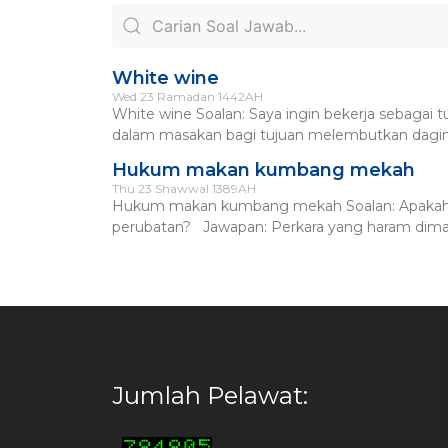
White wine
Wed 23 Ramadan 1442AH
White wine Soalan: Saya ingin bekerja sebagai
dalam masakan bagi tujuan melembutkan dagin
Hukum makan kumbang mekah
Thu 23 Shawwal 1389AH
Hukum makan kumbang mekah Soalan: Apakah
perubatan? Jawapan: Perkara yang haram dimak
Jumlah Pelawat: