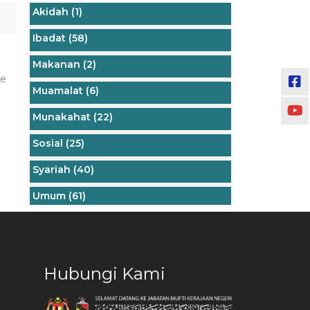
Akidah
(1)
Ibadat
(58)
Makanan
(2)
ne
Muamalat
(6)
Munakahat
(22)
Sosial
(25)
Syariah
(40)
Umum
(61)
Hubungi Kami