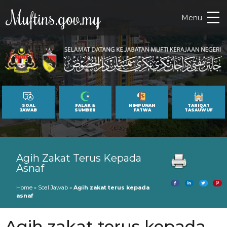
Muftins.gov.my
Menu
SOAL
FALAK &
HIMPUNAN
TARIQAT
JAWAB
SUMBER
FATWA
TASAUWUF
Agih Zakat Terus Kepada
Asnaf
Home
»
Soal Jawab
»
Agih zakat terus kepada
asnaf
Agih zakat terus kepada