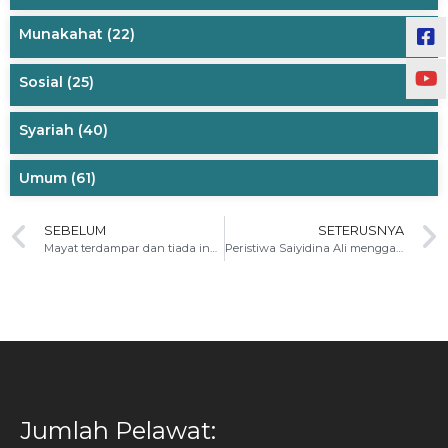
Munakahat
(22)
Sosial
(25)
Syariah
(40)
Umum
(61)
SEBELUM
SETERUSNYA
Mayat terdampar dan tiada indentiti
Peristiwa Saiyidina Ali menggantikan tempat tidur Rasulullah s.a.w
Jumlah Pelawat: