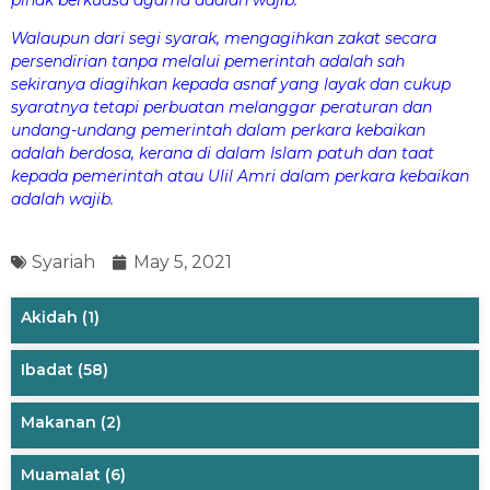
Walaupun dari segi syarak, mengagihkan zakat secara
persendirian tanpa melalui pemerintah adalah sah
sekiranya diagihkan kepada asnaf yang layak dan cukup
syaratnya tetapi perbuatan melanggar peraturan dan
undang-undang pemerintah dalam perkara kebaikan
adalah berdosa, kerana di dalam Islam patuh dan taat
kepada pemerintah atau Ulil Amri dalam perkara kebaikan
adalah wajib.
Syariah
May 5, 2021
Akidah
(1)
Ibadat
(58)
Makanan
(2)
Muamalat
(6)