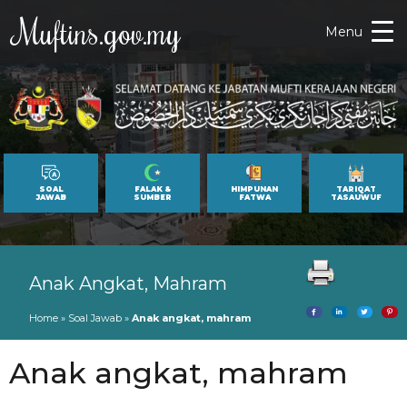
Muftins.gov.my
Menu
SOAL
FALAK &
HIMPUNAN
TARIQAT
JAWAB
SUMBER
FATWA
TASAUWUF
Anak Angkat, Mahram
Home
»
Soal Jawab
»
Anak angkat, mahram
Anak angkat, mahram