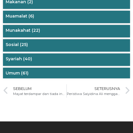
Makanan
(2)
Muamalat
(6)
Munakahat
(22)
Sosial
(25)
Syariah
(40)
Umum
(61)
SEBELUM
SETERUSNYA
Mayat terdampar dan tiada indentiti
Peristiwa Saiyidina Ali menggantikan tempat tidur Rasulullah s.a.w