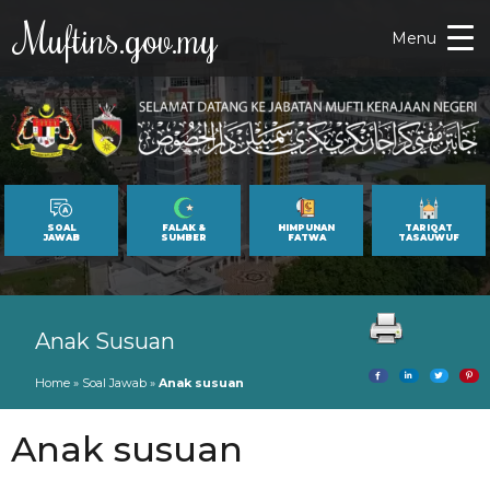
Muftins.gov.my
Menu
SOAL
FALAK &
HIMPUNAN
TARIQAT
JAWAB
SUMBER
FATWA
TASAUWUF
Anak Susuan
Home
»
Soal Jawab
»
Anak susuan
Anak susuan