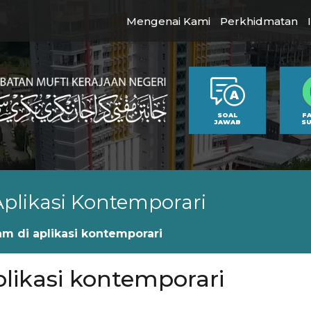
Mengenai Kami
Perkhidmatan
SOAL
F
JAWAB
S
plikasi Kontemporari
m di aplikasi kontemporari
likasi kontemporari