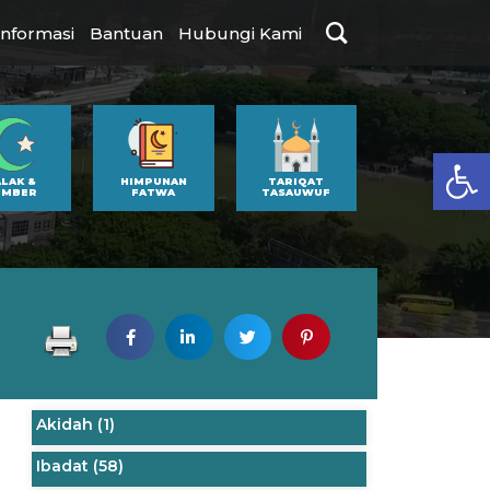
Informasi
Bantuan
Hubungi Kami
Op
ALAK &
HIMPUNAN
TARIQAT
UMBER
FATWA
TASAUWUF
Akidah
(1)
Ibadat
(58)