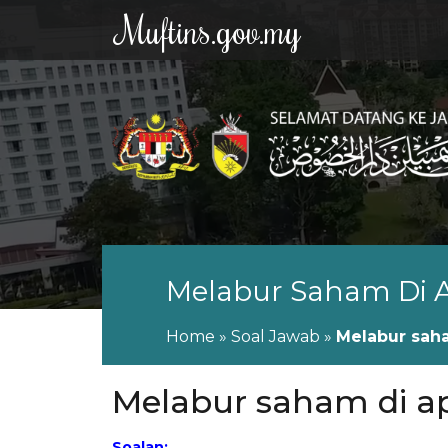
Muftins.gov.my
Melabur Saham Di A
Home
»
Soal Jawab
»
Melabur saha
Melabur saham di ap
Soalan: