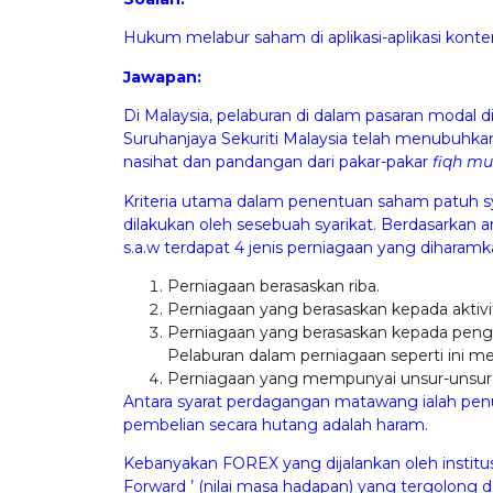
Hukum melabur saham di aplikasi-aplikasi kont
Jawapan:
Di Malaysia, pelaburan di dalam pasaran modal di
Suruhanjaya Sekuriti Malaysia telah menubuhka
nasihat dan pandangan dari pakar-pakar
fiqh m
Kriteria utama dalam penentuan saham patuh syar
dilakukan oleh sesebuah syarikat. Berdasarkan a
s.a.w terdapat 4 jenis perniagaan yang diharamk
Perniagaan berasaskan riba.
Perniagaan yang berasaskan kepada aktivit
Perniagaan yang berasaskan kepada penge
Pelaburan dalam perniagaan seperti ini m
Perniagaan yang mempunyai unsur-unsu
Antara syarat perdagangan matawang ialah pen
pembelian secara hutang adalah haram.
Kebanyakan FOREX yang dijalankan oleh instit
Forward ’ (nilai masa hadapan) yang tergolong