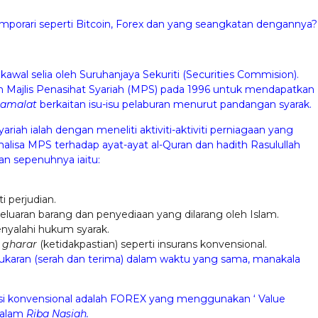
emporari seperti Bitcoin, Forex dan yang seangkatan dengannya?
kawal selia oleh Suruhanjaya Sekuriti (Securities Commision).
n Majlis Penasihat Syariah (MPS) pada 1996 untuk mendapatkan
uamalat
berkaitan isu-isu pelaburan menurut pandangan syarak.
iah ialah dengan meneliti aktiviti-aktiviti perniagaan yang
nalisa MPS terhadap ayat-ayat al-Quran dan hadith Rasulullah
an sepenuhnya iaitu:
i perjudian.
luaran barang dan penyediaan yang dilarang oleh Islam.
enyalahi hukum syarak.
r
gharar
(ketidakpastian) seperti insurans konvensional.
ukaran (serah dan terima) dalam waktu yang sama, manakala
usi konvensional adalah FOREX yang menggunakan ‘ Value
 dalam
Riba Nasiah.