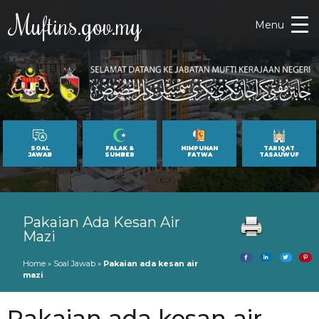
Muftins.gov.my
Menu
SOAL
FALAK &
HIMPUNAN
TARIQAT
JAWAB
SUMBER
FATWA
TASAUWUF
Pakaian Ada Kesan Air
Mazi
Home
»
Soal Jawab
»
Pakaian ada kesan air
mazi
Pakaian ada kesan air