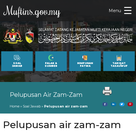
Muftins.gov.my
Menu
SOAL
FALAK &
HIMPUNAN
TARIQAT
JAWAB
SUMBER
FATWA
TASAUWUF
Pelupusan Air Zam-Zam
Home
»
Soal Jawab
»
Pelupusan air zam-zam
Pelupusan air zam-zam