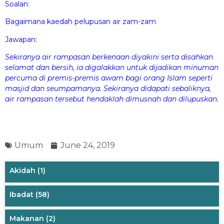
Soalan:
Bagaimana kaedah pelupusan air zam-zam
Jawapan:
Sekiranya air rampasan berkenaan diyakini serta disahkan
selamat dan bersih, ia digalakkan untuk dijadikan minuman
percuma di premis-premis awam bagi orang Islam seperti
masjid dan seumpamanya. Sekiranya didapati sebaliknya,
air rampasan tersebut hendaklah dimusnah dan dilupuskan.
Umum
June 24, 2019
Akidah
(1)
Ibadat
(58)
Makanan
(2)