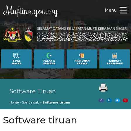
Muftins.gov.my
Menu
SOAL
FALAK &
HIMPUNAN
TARIQAT
JAWAB
SUMBER
FATWA
TASAUWUF
Software Tiruan
Home
»
Soal Jawab
»
Software tiruan
Software tiruan