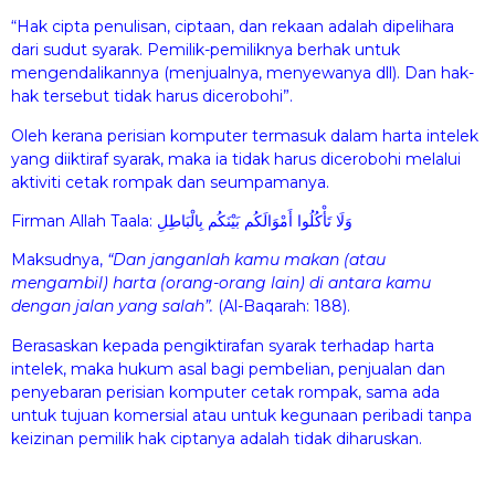
“Hak cipta penulisan, ciptaan, dan rekaan adalah dipelihara
dari sudut syarak. Pemilik-pemiliknya berhak untuk
mengendalikannya (menjualnya, menyewanya dll). Dan hak-
hak tersebut tidak harus dicerobohi”.
Oleh kerana perisian komputer termasuk dalam harta intelek
yang diiktiraf syarak, maka ia tidak harus dicerobohi melalui
aktiviti cetak rompak dan seumpamanya.
Firman Allah Taala: وَلَا تَأْكُلُوا أَمْوَالَكُم بَيْنَكُم بِالْبَاطِلِ
Maksudnya,
“Dan janganlah kamu makan (atau
mengambil) harta (orang-orang lain) di antara kamu
dengan jalan yang salah”.
(Al-Baqarah: 188).
Berasaskan kepada pengiktirafan syarak terhadap harta
intelek, maka hukum asal bagi pembelian, penjualan dan
penyebaran perisian komputer cetak rompak, sama ada
untuk tujuan komersial atau untuk kegunaan peribadi tanpa
keizinan pemilik hak ciptanya adalah tidak diharuskan.