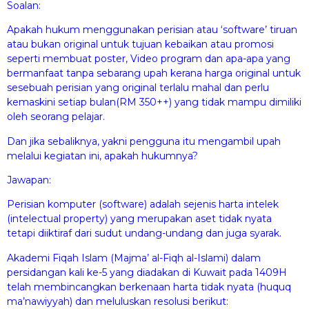
Soalan:
Apakah hukum menggunakan perisian atau ‘software’ tiruan
atau bukan original untuk tujuan kebaikan atau promosi
seperti membuat poster, Video program dan apa-apa yang
bermanfaat tanpa sebarang upah kerana harga original untuk
sesebuah perisian yang original terlalu mahal dan perlu
kemaskini setiap bulan(RM 350++) yang tidak mampu dimiliki
oleh seorang pelajar.
Dan jika sebaliknya, yakni pengguna itu mengambil upah
melalui kegiatan ini, apakah hukumnya?
Jawapan:
Perisian komputer (software) adalah sejenis harta intelek
(intelectual property) yang merupakan aset tidak nyata
tetapi diiktiraf dari sudut undang-undang dan juga syarak.
Akademi Fiqah Islam (Majma’ al-Fiqh al-Islami) dalam
persidangan kali ke-5 yang diadakan di Kuwait pada 1409H
telah membincangkan berkenaan harta tidak nyata (huquq
ma’nawiyyah) dan meluluskan resolusi berikut: