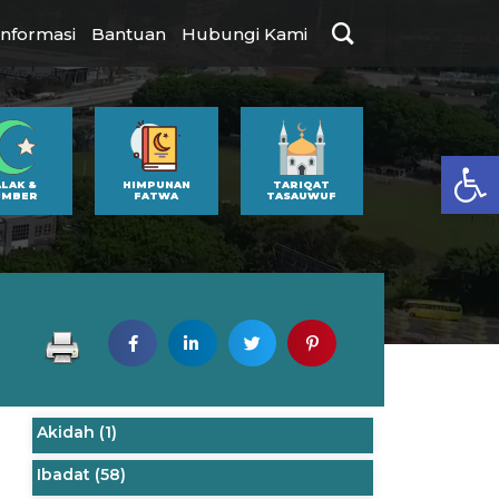
Informasi
Bantuan
Hubungi Kami
Op
ALAK &
HIMPUNAN
TARIQAT
UMBER
FATWA
TASAUWUF
Akidah
(1)
Ibadat
(58)