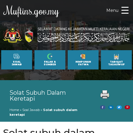
Muftins.gov.my
Menu
SOAL
FALAK &
HIMPUNAN
TARIQAT
JAWAB
SUMBER
FATWA
TASAUWUF
Solat Subuh Dalam
Keretapi
Home
»
Soal Jawab
»
Solat subuh dalam
keretapi
Solat subuh dalam