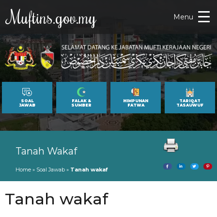
Muftins.gov.my
Menu
SOAL
FALAK &
HIMPUNAN
TARIQAT
JAWAB
SUMBER
FATWA
TASAUWUF
Tanah Wakaf
Home
»
Soal Jawab
»
Tanah wakaf
Tanah wakaf