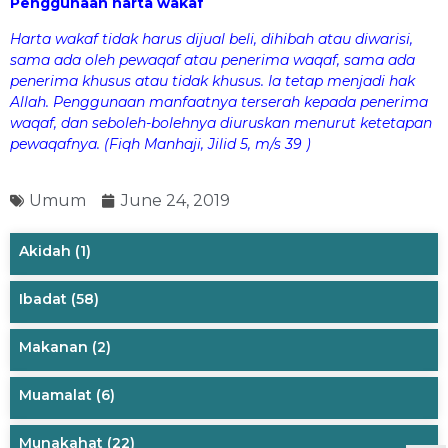
Penggunaan harta wakaf
Harta wakaf tidak harus dijual beli, dihibah atau diwarisi,
sama ada oleh pewaqaf atau penerima waqaf, sama ada
penerima khusus atau tidak khusus. Ia tetap menjadi hak
Allah. Penggunaan manfaatnya terserah kepada penerima
waqaf, dan seboleh-bolehnya diuruskan menurut ketetapan
pewaqafnya. (Fiqh Manhaji, Jilid 5, m/s 39 )
Umum
June 24, 2019
Akidah
(1)
Ibadat
(58)
Makanan
(2)
Muamalat
(6)
Munakahat
(22)