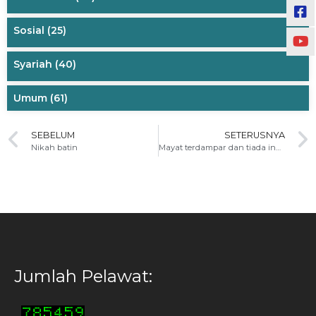
Sosial
(25)
Syariah
(40)
Umum
(61)
SEBELUM
SETERUSNYA
Nikah batin
Mayat terdampar dan tiada indentiti
Jumlah Pelawat: