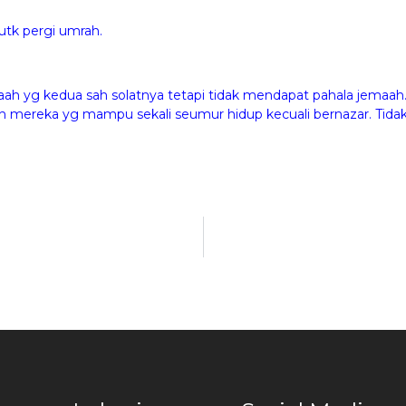
utk pergi umrah.
h yg kedua sah solatnya tetapi tidak mendapat pahala jemaah
eh mereka yg mampu sekali seumur hidup kecuali bernazar. Tida