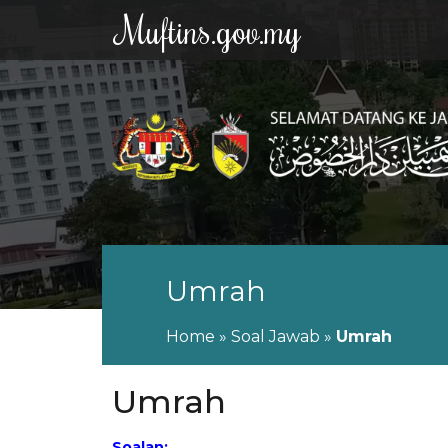
Muftins.gov.my
Umrah
Home
»
Soal Jawab
»
Umrah
Umrah
Soalan: