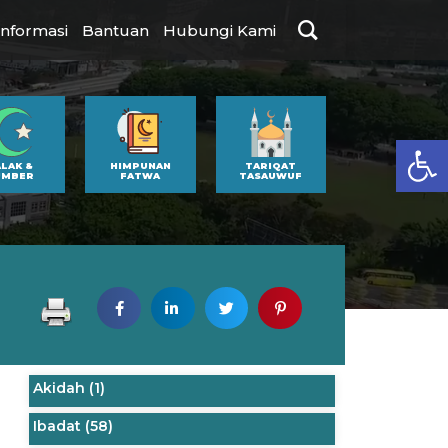
Informasi
Bantuan
Hubungi Kami
Op
ALAK &
HIMPUNAN
TARIQAT
UMBER
FATWA
TASAUWUF
Akidah
(1)
Ibadat
(58)