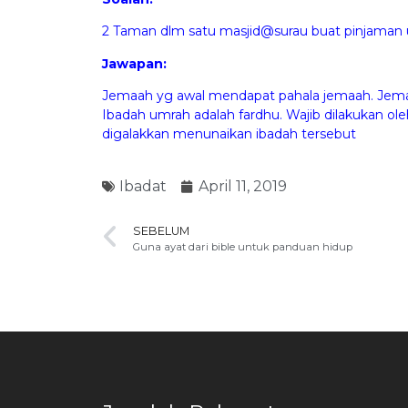
2 Taman dlm satu masjid@surau buat pinjaman 
Jawapan:
Jemaah yg awal mendapat pahala jemaah. Jemaa
Ibadah umrah adalah fardhu. Wajib dilakukan ol
digalakkan menunaikan ibadah tersebut
Ibadat
April 11, 2019
SEBELUM
Guna ayat dari bible untuk panduan hidup