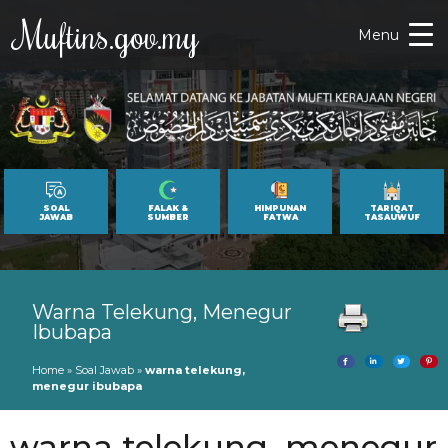
Muftins.gov.my
Menu
SOAL
FALAK &
HIMPUNAN
TARIQAT
JAWAB
SUMBER
FATWA
TASAUWUF
Warna Telekung, Menegur
Ibubapa
Home
»
Soal Jawab
»
warna telekung,
menegur ibubapa
warna telekung, menegur