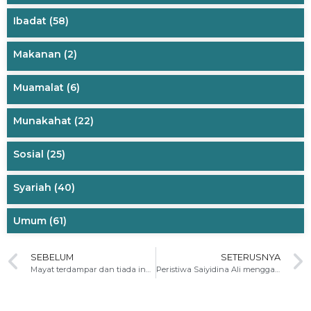
Ibadat
(58)
Makanan
(2)
Muamalat
(6)
Munakahat
(22)
Sosial
(25)
Syariah
(40)
Umum
(61)
SEBELUM
SETERUSNYA
Mayat terdampar dan tiada indentiti
Peristiwa Saiyidina Ali menggantikan tempat tidur Rasulullah s.a.w