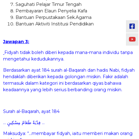
Saguhati Pelajar Timur Tengah
Pembayaran Elaun Penyelia Kafa
Bantuan Perpustakaan Sek.Agama
Bantuan Aktiviti Institusi Pendidikan
Jawapan 3:
Fidyah tidak boleh diberi kepada mana-mana individu tanpa
mengetahui kedudukannya.
Berdasarkan ayat 184 surah al-Baqarah dan hadis Nabi, fidyah
hendaklah diberikan kepada golongan miskin. Fakir adalah
termasuk dalam kategori ini berdasarkan qiyas bahawa
keadaannya yang lebih serius berbanding orang miskin.
Surah al-Baqarah, ayat 184
… فِدْيَةٌ طَعَامُ مِسْكِينٍ …
Maksudya: “…membayar fidyah, iaitu memberi makan orang