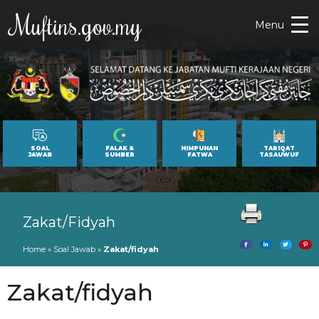
Muftins.gov.my
Menu
SOAL
FALAK &
HIMPUNAN
TARIQAT
JAWAB
SUMBER
FATWA
TASAUWUF
Zakat/fidyah
Home
»
Soal Jawab
»
Zakat/fidyah
Zakat/fidyah