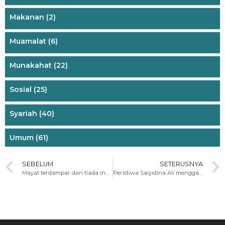
Makanan
(2)
Muamalat
(6)
Munakahat
(22)
Sosial
(25)
Syariah
(40)
Umum
(61)
SEBELUM
SETERUSNYA
Mayat terdampar dan tiada indentiti
Peristiwa Saiyidina Ali menggantikan tempat tidur Rasulullah s.a.w