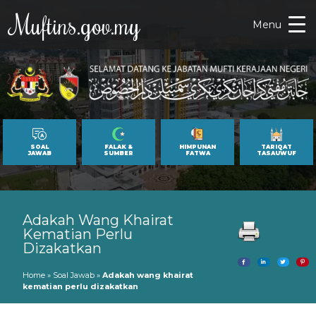
Muftins.gov.my
Menu
SOAL
FALAK &
HIMPUNAN
TARIQAT
JAWAB
SUMBER
FATWA
TASAUWUF
Adakah Wang Khairat
Kematian Perlu
Dizakatkan
Home
»
Soal Jawab
»
Adakah wang khairat
kematian perlu dizakatkan