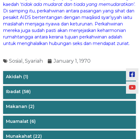
kaedah ‘
tidak ada mudarat dan tiada yang memudaratkan’
.
Di samping itu, perkahwinan antara pasangan yang sihat dan
pesakit AIDS bertentangan dengan maqāsid syar‘iyyah iaitu
maslahah menjaga nyawa dan keturunan. Perkahwinan
mereka juga sudah pasti akan menjejaskan keharmonian
rumahtangga antara kerana tujuan perkahwinan adalah
untuk menghalalkan hubungan seks dan mendapat zuriat.
Sosial
,
Syariah
January 1, 1970
Akidah
(1)
Ibadat
(58)
Makanan
(2)
Muamalat
(6)
Munakahat
(22)