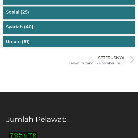
Sosial
(25)
Syariah
(40)
Umum
(61)
SETERUSNYA
Bayar hutang jika pemberi hutang sudah meninggal
Jumlah Pelawat: