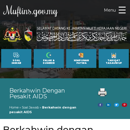
Muftins.gov.my
Menu
SOAL
FALAK &
HIMPUNAN
TARIQAT
JAWAB
SUMBER
FATWA
TASAUWUF
Berkahwin Dengan
Pesakit AIDS
Home
»
Soal Jawab
»
Berkahwin dengan
pesakit AIDS
Berkahwin dengan