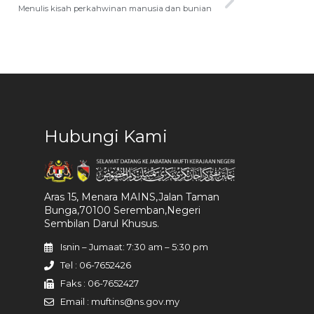
Menulis kisah perkahwinan manusia dan bunian
Hubungi Kami
Aras 15, Menara MAINS,Jalan Taman
Bunga,70100 Seremban,Negeri
Sembilan Darul Khusus.
Isnin – Jumaat: 7:30 am – 5:30 pm
Tel : 06-7652426
Faks : 06-7652427
Email : muftins@ns.gov.my