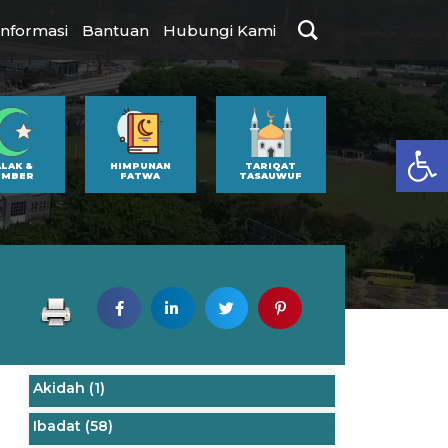
Informasi
Bantuan
Hubungi Kami
Op
ALAK &
HIMPUNAN
TARIQAT
UMBER
FATWA
TASAUWUF
Akidah
(1)
Ibadat
(58)