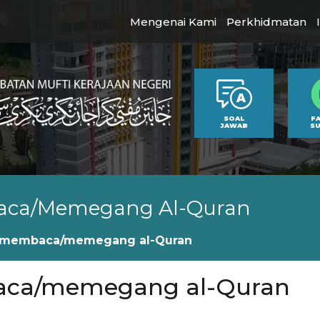
Mengenai Kami
Perkhidmatan
SOAL
F
JAWAB
S
aca/memegang Al-Quran
m membaca/memegang al-Quran
aca/memegang al-Quran