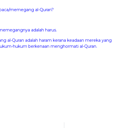
mbaca/memegang al-Quran?
 memegangnya adalah harus.
ng al-Quran adalah haram kerana keadaan mereka yang
u hukum-hukum berkenaan menghormati al-Quran.