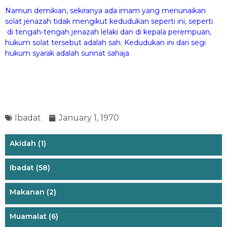
Namun demikian, sekiranya ada imam yang menunaikan
solat jenazah tidak mengikut kedudukan seperti ini, seperti
di tengah-tengah jenazah lelaki dan di kepala perempuan,
hukum solat tersebut adalah sah. Kedudukan ini dari segi
hukum syarak adalah sunnat sahaja
Ibadat
January 1, 1970
Akidah
(1)
Ibadat
(58)
Makanan
(2)
Muamalat
(6)