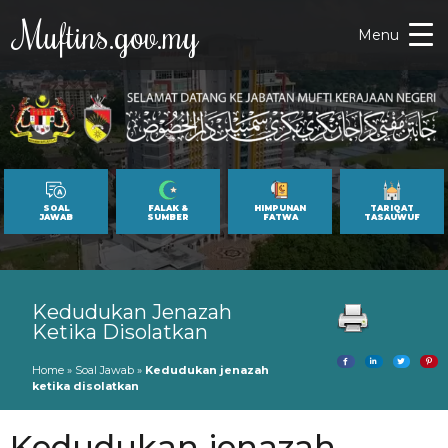
Muftins.gov.my
Menu
SOAL
FALAK &
HIMPUNAN
TARIQAT
JAWAB
SUMBER
FATWA
TASAUWUF
Kedudukan Jenazah
Ketika Disolatkan
Home
»
Soal Jawab
»
Kedudukan jenazah
ketika disolatkan
Kedudukan jenazah