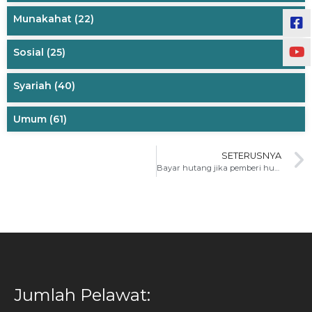
Munakahat
(22)
Sosial
(25)
Syariah
(40)
Umum
(61)
SETERUSNYA
Bayar hutang jika pemberi hutang sudah meninggal
Jumlah Pelawat: