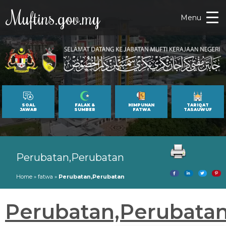
Muftins.gov.my
Menu
SOAL
FALAK &
HIMPUNAN
TARIQAT
JAWAB
SUMBER
FATWA
TASAUWUF
Perubatan,Perubatan
Home
»
fatwa
»
Perubatan,Perubatan
Perubatan,Perubata